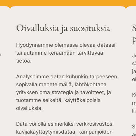
Oivalluksia ja suosituksia
S
Hyödynnämme olemassa olevaa dataasi
,
tai autamme keräämään tarvittavaa
J
tietoa.
s
j
Analysoimme datan kuhunkin tarpeeseen
o
sopivalla menetelmällä, lähtökohtana
yrityksen oma strategia ja tavoitteet, ja
K
tuotamme selkeitä, käyttökelpoisia
m
oivalluksia.
l
Data voi olla esimerkiksi verkkosivustosi
S
kävijäkäyttäytymisdataa, kampanjoiden
a