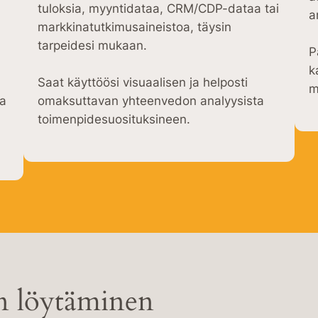
tuloksia, myyntidataa, CRM/CDP-dataa tai
a
markkinatutkimusaineistoa, täysin
tarpeidesi mukaan.
P
k
Saat käyttöösi visuaalisen ja helposti
m
ta
omaksuttavan yhteenvedon analyysista
toimenpidesuosituksineen.
n löytäminen