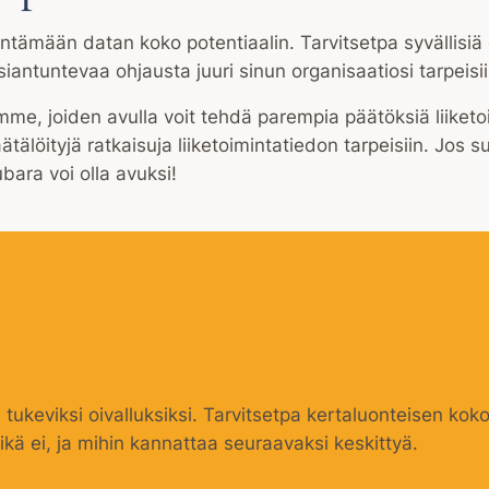
tämään datan koko potentiaalin. Tarvitsetpa syvällisiä 
antuntevaa ohjausta juuri sinun organisaatiosi tarpeisii
amme, joiden avulla voit tehdä parempia päätöksiä liiket
älöityjä ratkaisuja liiketoimintatiedon tarpeisiin. Jos 
ubara voi olla avuksi!
ukeviksi oivalluksiksi. Tarvitsetpa kertaluonteisen kok
mikä ei, ja mihin kannattaa seuraavaksi keskittyä.