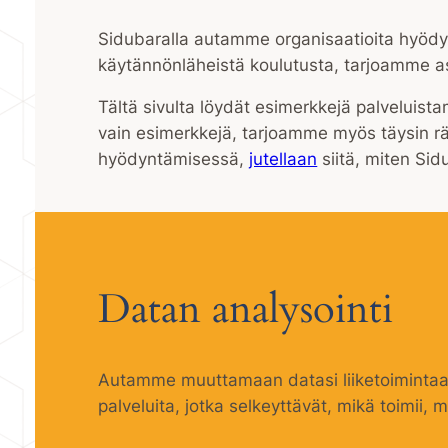
Sidubaralla autamme organisaatioita hyödyn
käytännönläheistä koulutusta, tarjoamme asi
Tältä sivulta löydät esimerkkejä palveluist
vain esimerkkejä, tarjoamme myös täysin räät
hyödyntämisessä,
jutellaan
siitä, miten Sid
Datan analysointi
Autamme muuttamaan datasi liiketoimintaa t
palveluita, jotka selkeyttävät, mikä toimii, 