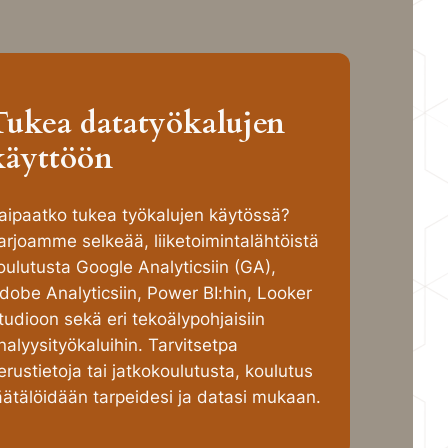
Tukea datatyökalujen
käyttöön
aipaatko tukea työkalujen käytössä?
arjoamme selkeää, liiketoimintalähtöistä
oulutusta Google Analyticsiin (GA),
dobe Analyticsiin, Power BI:hin, Looker
tudioon sekä eri tekoälypohjaisiin
nalyysityökaluihin. Tarvitsetpa
erustietoja tai jatkokoulutusta, koulutus
äätälöidään tarpeidesi ja datasi mukaan.