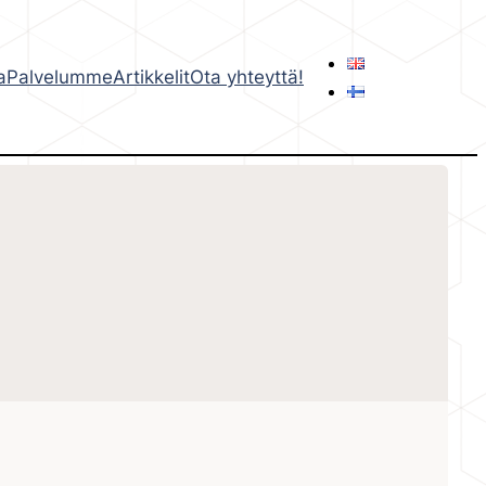
a
Palvelumme
Artikkelit
Ota yhteyttä!