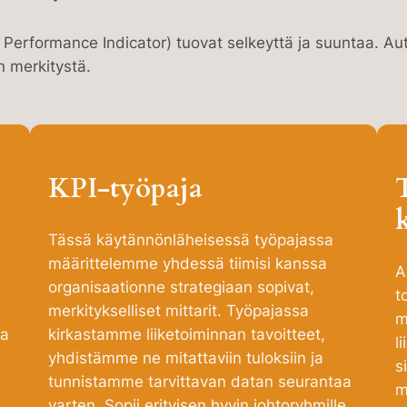
 Performance Indicator
) tuovat selkeyttä ja suuntaa. 
n merkitystä.
KPI-työpaja
Tässä käytännönläheisessä työpajassa
määrittelemme yhdessä tiimisi kanssa
A
organisaationne strategiaan sopivat,
t
merkitykselliset mittarit. Työpajassa
m
ja
kirkastamme liiketoiminnan tavoitteet,
l
yhdistämme ne mitattaviin tuloksiin ja
s
tunnistamme tarvittavan datan seurantaa
m
varten. Sopii erityisen hyvin johtoryhmille