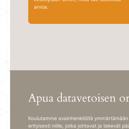
arvoa.
Apua datavetoisen o
Koulutamme avainhenkilöitä ymmärtämään j
erityisesti niille, jotka johtavat ja tekevät p