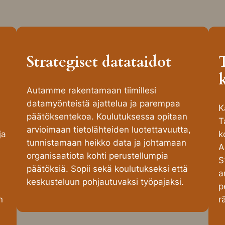
Strategiset datataidot
Autamme rakentamaan tiimillesi
datamyönteistä ajattelua ja parempaa
K
päätöksentekoa. Koulutuksessa opitaan
T
arvioimaan tietolähteiden luotettavuutta,
ja
k
tunnistamaan heikko data ja johtamaan
A
organisaatiota kohti perustellumpia
S
päätöksiä. Sopii sekä koulutukseksi että
a
keskusteluun pohjautuvaksi työpajaksi.
p
n
r