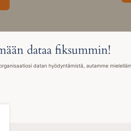
ään dataa fiksummin!
ä organisaatiosi datan hyödyntämistä, autamme mielell