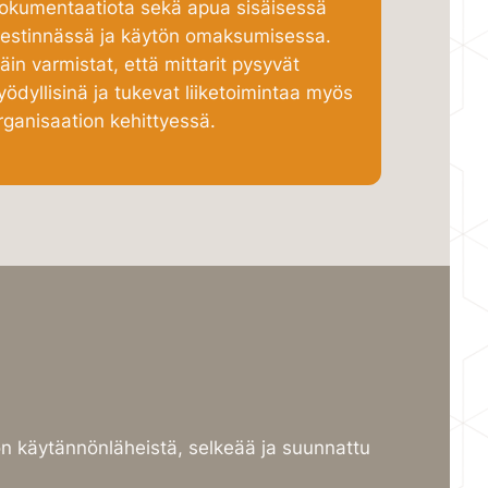
okumentaatiota sekä apua sisäisessä
iestinnässä ja käytön omaksumisessa.
äin varmistat, että mittarit pysyvät
yödyllisinä ja tukevat liiketoimintaa myös
rganisaation kehittyessä.
 käytännönläheistä, selkeää ja suunnattu