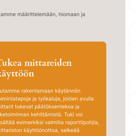
Autamme määrittelemään, hiomaan ja
Tukea mittareiden
käyttöön
utamme rakentamaan käytännön
oimintatapoja ja työkaluja, joiden avulla
ittarit tukevat päätöksentekoa ja
iiketoiminnan kehittämistä. Tuki voi
isältää esimerkiksi valmiita raporttipohjia,
ittariston käyttöönottoa, selkeää