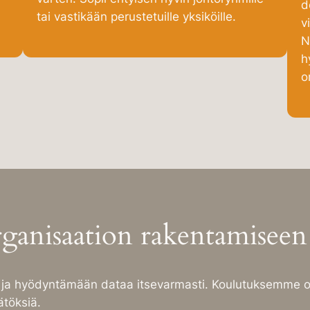
d
tai vastikään perustetuille yksiköille.
v
N
h
o
rganisaation rakentamiseen
a hyödyntämään dataa itsevarmasti. Koulutuksemme on
äätöksiä.