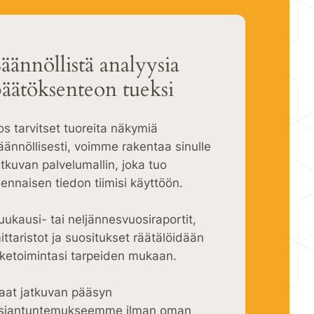
äännöllistä analyysia
päätöksenteon tueksi
os tarvitset tuoreita näkymiä
äännöllisesti, voimme rakentaa sinulle
atkuvan palvelumallin, joka tuo
lennaisen tiedon tiimisi käyttöön.
uukausi- tai neljännesvuosiraportit,
ittaristot ja suositukset räätälöidään
iiketoimintasi tarpeiden mukaan.
aat jatkuvan pääsyn
siantuntemukseemme ilman oman