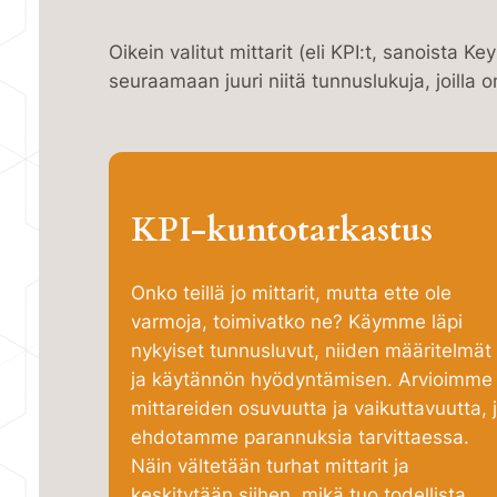
Oikein valitut mittarit (eli KPI:t, sanoista
Key
seuraamaan juuri niitä tunnuslukuja, joilla o
KPI-kuntotarkastus
Onko teillä jo mittarit, mutta ette ole
varmoja, toimivatko ne? Käymme läpi
nykyiset tunnusluvut, niiden määritelmät
ja käytännön hyödyntämisen. Arvioimme
mittareiden osuvuutta ja vaikuttavuutta, 
ehdotamme parannuksia tarvittaessa.
Näin vältetään turhat mittarit ja
keskitytään siihen, mikä tuo todellista