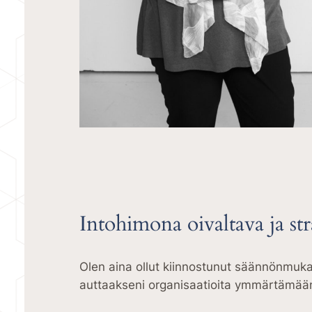
Intohimona oivaltava ja s
Olen aina ollut kiinnostunut säännönmukais
auttaakseni organisaatioita ymmärtämään 