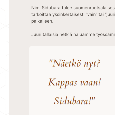
Nimi Sidubara tulee suomenruotsalaisesta
tarkoittaa yksinkertaisesti ”vain” tai ”ju
paikalleen.
Juuri tällaisia hetkiä haluamme työssäm