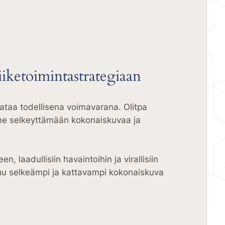
iiketoimintastrategiaan
dataa todellisena voimavarana. Olitpa
mme selkeyttämään kokonaiskuvaa ja
laadullisiin havaintoihin ja virallisiin
stuu selkeämpi ja kattavampi kokonaiskuva