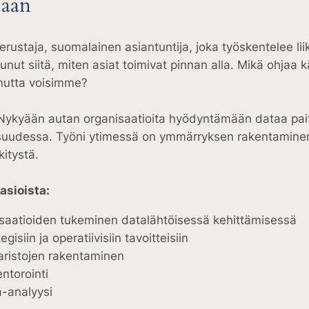
jaan
erustaja, suomalainen asiantuntija, joka työskentelee li
unut siitä, miten asiat toimivat pinnan alla. Mikä ohjaa kä
 mutta voisimme?
. Nykyään autan organisaatioita hyödyntämään dataa pai
suudessa. Työni ytimessä on ymmärryksen rakentaminen
kitystä.
asioista:
nisaatioiden tukeminen datalähtöisessä kehittämisessä
isiin ja operatiivisiin tavoitteisiin
taristojen rakentaminen
ntorointi
ta-analyysi