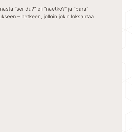
sta “ser du?” eli ”näetkö?” ja ”bara”
lukseen – hetkeen, jolloin jokin loksahtaa