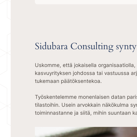
Sidubara Consulting syntyi
Uskomme, että jokaisella organisaatiolla,
kasvuyrityksen johdossa tai vastuussa a
tukemaan päätöksentekoa.
Työskentelemme monenlaisen datan parissa:
tilastoihin. Usein arvokkain näkökulma s
toiminnastanne ja siitä, mihin suuntaan 