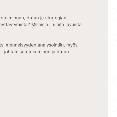
iketoiminnan, datan ja strategian
yttäytymistä? Millaisia ilmiöitä luvuista
tsi menneisyyden analysointiin, myös
, johtamisen tukeminen ja datan