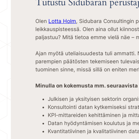
Tutustu Sidubaran perusta
Olen
Lotta Holm
, Sidubara Consultingin p
leikkauspisteessä. Olen aina ollut kiinnost
paljastuu? Mitä tietoa emme vielä näe –
Ajan myötä uteliaisuudesta tuli ammatti
parempien päätösten tekemiseen tulevai
tuominen sinne, missä sillä on eniten mer
Minulla on kokemusta mm. seuraavista 
Julkisen ja yksityisen sektorin orga
Konsultointi datan kytkemiseksi strateg
KPI-mittareiden kehittäminen ja mit
Datan hyödyntämisen koulutus ja me
Kvantitatiivinen ja kvalitatiivinen da