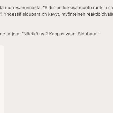
 murresanonnasta. ”Sidu” on leikkisä muoto ruotsin sana
uri”. Yhdessä sidubara on kevyt, myönteinen reaktio oival
me tarjota: “Näetkö nyt? Kappas vaan! Sidubara!”