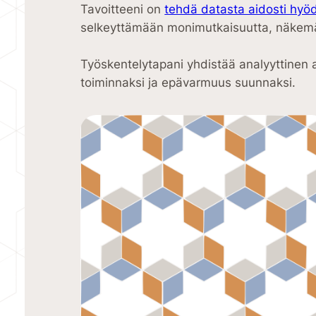
Tavoitteeni on
tehdä datasta aidosti hyöd
selkeyttämään monimutkaisuutta, näkemään
Työskentelytapani yhdistää analyyttinen a
toiminnaksi ja epävarmuus suunnaksi.