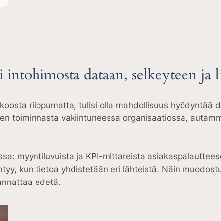
 intohimosta dataan, selkeyteen ja l
 koosta riippumatta, tulisi olla mahdollisuus hyödyntää 
rjen toiminnasta vakiintuneessa organisaatiossa, auta
 myyntiluvuista ja KPI-mittareista asiakaspalautteeseen, 
yntyy, kun tietoa yhdistetään eri lähteistä. Näin muodo
kannattaa edetä.