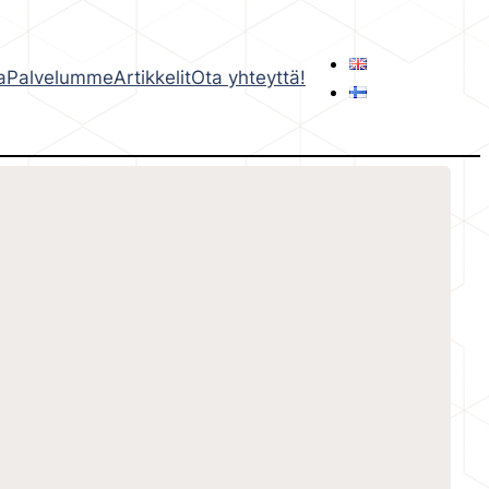
a
Palvelumme
Artikkelit
Ota yhteyttä!